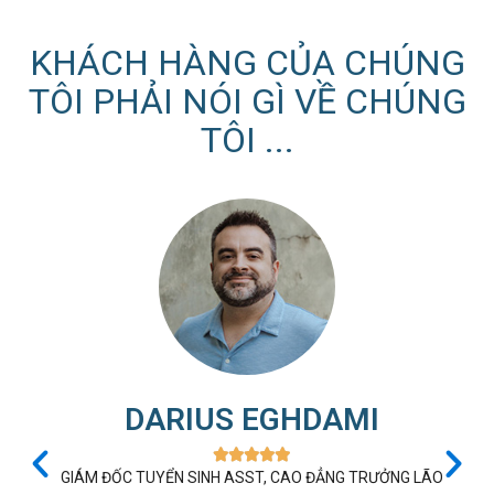
KHÁCH HÀNG CỦA CHÚNG
TÔI PHẢI NÓI GÌ VỀ CHÚNG
TÔI ...
DARIUS EGHDAMI





GIÁM ĐỐC TUYỂN SINH ASST, CAO ĐẲNG TRƯỞNG LÃO