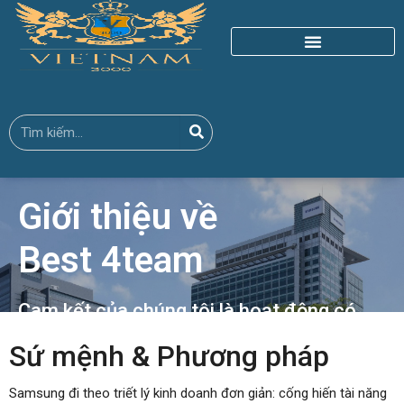
Giới thiệu về
Best 4team
Cam kết của chúng tôi là hoạt động có
trách nhiệm
Sứ mệnh & Phương pháp
với tư cách là một công ty hàng đầu trên
toàn thế giới.
Samsung đi theo triết lý kinh doanh đơn giản: cống hiến tài năng